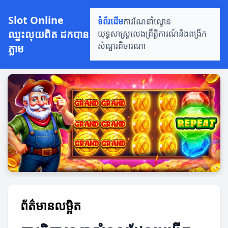
Slot Online
ទំព័រដើម
ការណែនាំល្ខោន
ឈ្នះលុយពិត ដកបាន
យុទ្ធសាស្ត្រលេង
ព្រឹត្តិការណ៍និងពង្រីក
ភ្លាម
សំណួរពិចារណា
ព័ត៌មានលម្អិត