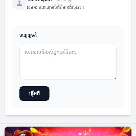
សូមអរគុណសម្រាប់ព័ត៌មានដ៏ល្អនេះ។
បញ្ចេញមតិ
ផ្ញើមតិ