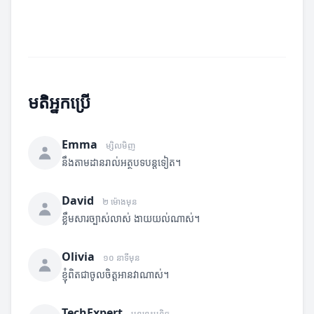
មតិអ្នកប្រើ
Emma
ម្សិលមិញ
នឹងតាមដានរាល់អត្ថបទបន្តទៀត។
David
២ ម៉ោងមុន
ខ្លឹមសារច្បាស់លាស់ ងាយយល់ណាស់។
Olivia
១០ នាទីមុន
ខ្ញុំពិតជាចូលចិត្តអានវាណាស់។
TechExpert
មុននេះបន្តិច