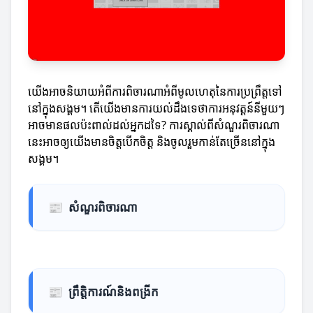
យើងអាចនិយាយអំពីការពិចារណាអំពីមូលហេតុនៃការប្រព្រឹត្តទៅ
នៅក្នុងសង្គម។ តើយើងមានការយល់ដឹងទេថាការអនុវត្តន៍នីមួយៗ
អាចមានផលប៉ះពាល់ដល់អ្នកដទៃ? ការស្គាល់ពីសំណួរពិចារណា
នេះអាចឲ្យយើងមានចិត្តបើកចិត្ត និងចូលរួមកាន់តែច្រើននៅក្នុង
សង្គម។
📰
សំណួរពិចារណា
📰
ព្រឹត្តិការណ៍និងពង្រីក