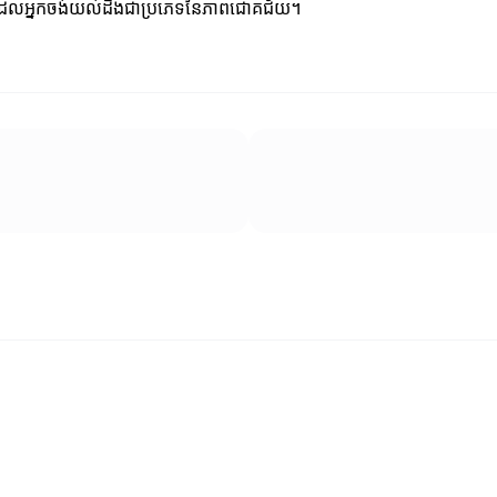
្វីដែលអ្នកចង់យល់ដឹងជាប្រភេទនៃភាពជោគជ័យ។