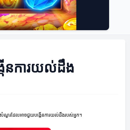
កើនការយល់ដឹង
ពីសំណួរដែលអាចជួយបង្កើនការយល់ដឹងរបស់អ្នក។