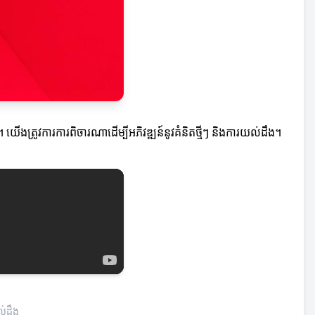
ើងត្រូវការការពិចារណាដើម្បីអភិវឌ្ឍន៍នូវគំនិតថ្មីៗ និងការយល់ដឹង។
ល់ដឹង