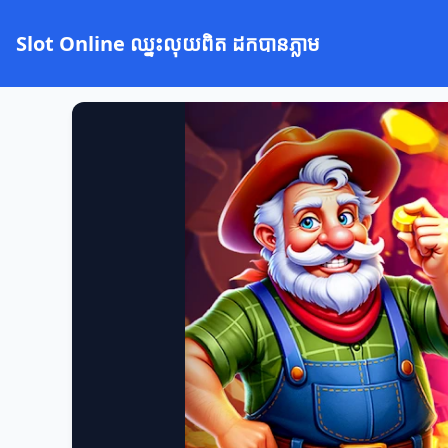
Slot Online ឈ្នះលុយពិត ដកបានភ្លាម