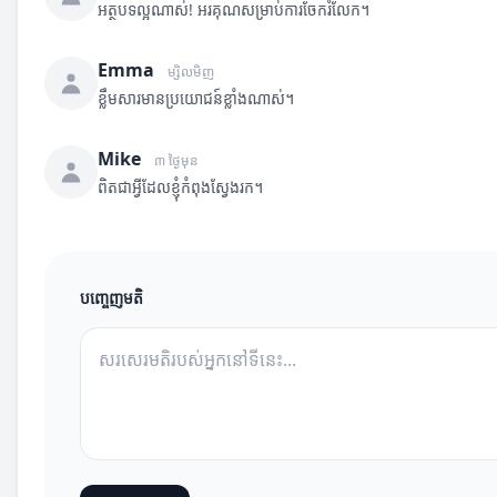
អត្ថបទល្អណាស់! អរគុណសម្រាប់ការចែករំលែក។
Emma
ម្សិលមិញ
ខ្លឹមសារមានប្រយោជន៍ខ្លាំងណាស់។
Mike
៣ ថ្ងៃមុន
ពិតជាអ្វីដែលខ្ញុំកំពុងស្វែងរក។
បញ្ចេញមតិ