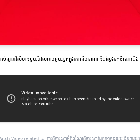
ជាសំណួរដ៏សំខាន់មួយដែលអាចជួយអ្នកក្នុងការពិចារណា និងស្វែងរកចំណេះដឹង។ យ
atch Video related to: ការពិចារណាអំពីសំណួរពិចារណាដែលអាចជួយបង្កើនការយ