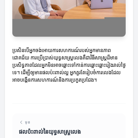
ប្រសិនបើអ្នកចង់អោយការសហការណ៍របស់អ្នកមានភាព
ជោគជ័យ ការប្រើប្រាស់យុទ្ធសាស្ត្រលេងគឺជាវិធីសាស្ត្រដ៏មាន
ប្រសិទ្ធភាពដែលអ្នកមិនអាចឆ្ពោះទៅកាន់ការឆ្ពោះឆ្ពោះរៀងរាល់ថ្ងៃ
ទេ។ ដើម្បីឲ្យមានផលប៉ះពាល់ល្អ អ្នកគួរតែរៀបចំការលេងដែល
អាចបង្កើនការសហការណ៍និងការប្រកួតប្រជែង។
មុន
ផលប៉ះពាល់នៃយុទ្ធសាស្ត្រលេង