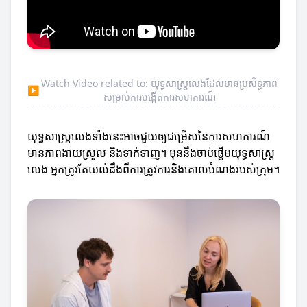
Watch Video related to: យុទ្ធសាស្ត្រលេងដែលមានប្រសិទ្ធភាព
▶
សម្រាប់ការបង្កើតការសហការណ៍
យុទ្ធសាស្ត្រលេងទាំងនេះអាចជួយឲ្យជម្រើសនៃការសហការណ៍
មានភាពងាយស្រួល និងទាក់ទាញ។ មុននឹងចាប់ផ្តើមយុទ្ធសាស្ត្រ
លេង អ្នកត្រូវតែយល់ដឹងពីការត្រូវការនិងគោលបំណងរបស់ក្រុម។