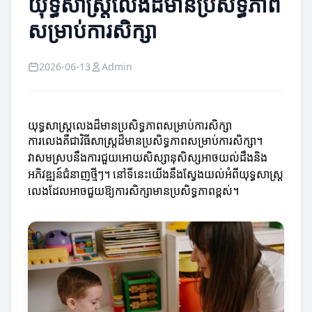
យុទ្ធសាស្ត្រលេងដ៏មានប្រសិទ្ធភាព
សម្រាប់ការសិក្សា
2026-06-13
Admin
យុទ្ធសាស្ត្រលេងដ៏មានប្រសិទ្ធភាពសម្រាប់ការសិក្សា
ការលេងគឺជាវិធីសាស្ត្រដ៏មានប្រសិទ្ធភាពសម្រាប់ការសិក្សា។
វាសមស្របនឹងការជួយអោយសិស្សានុសិស្សអាចយល់ដឹងនិង
អភិវឌ្ឍន៍ជំនាញថ្មីៗ។ នៅទីនេះយើងនឹងស្វែងយល់អំពីយុទ្ធសាស្ត្រ
លេងដែលអាចជួយឱ្យការសិក្សាមានប្រសិទ្ធភាពខ្ពស់។