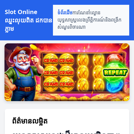
Slot Online
ទំព័រដើម
ការណែនាំល្ខោន
ឈ្នះលុយពិត ដកបាន
យុទ្ធសាស្ត្រលេង
ព្រឹត្តិការណ៍និងពង្រីក
ភ្លាម
សំណួរពិចារណា
ព័ត៌មានលម្អិត