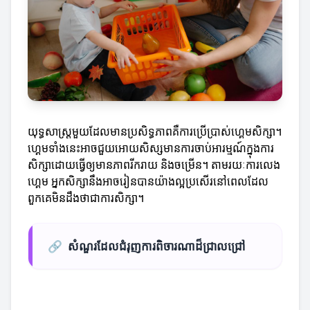
យុទ្ធសាស្ត្រមួយដែលមានប្រសិទ្ធភាពគឺការប្រើប្រាស់ហ្គេមសិក្សា។
ហ្គេមទាំងនេះអាចជួយអោយសិស្សមានការចាប់អារម្មណ៍ក្នុងការ
សិក្សាដោយធ្វើឲ្យមានភាពរីករាយ និងចម្រើន។ តាមរយៈការលេង
ហ្គេម អ្នកសិក្សានឹងអាចរៀនបានយ៉ាងល្អប្រសើរនៅពេលដែល
ពួកគេមិនដឹងថាជាការសិក្សា។
🔗
សំណួរដែលជំរុញការពិចារណាដ៏ជ្រាលជ្រៅ