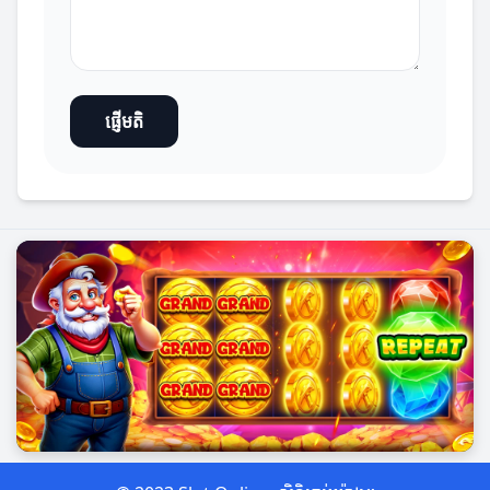
ផ្ញើមតិ