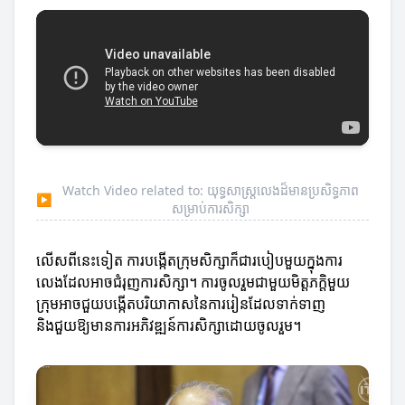
Watch Video related to: យុទ្ធសាស្ត្រលេងដ៏មានប្រសិទ្ធភាព
▶
សម្រាប់ការសិក្សា
លើសពីនេះទៀត ការបង្កើតក្រុមសិក្សាក៏ជារបៀបមួយក្នុងការ
លេងដែលអាចជំរុញការសិក្សា។ ការចូលរួមជាមួយមិត្តភក្តិមួយ
ក្រុមអាចជួយបង្កើតបរិយាកាសនៃការរៀនដែលទាក់ទាញ
និងជួយឱ្យមានការអភិវឌ្ឍន៍ការសិក្សាដោយចូលរួម។