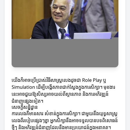
យើងក៏អាចប្រើប្រាស់វិធីសាស្ត្រលេងដូចជា Role Play ឬ
Simulation ដើម្បីបង្កើតភាពជាក់ស្តែងក្នុងការសិក្សា។ មុខងារ
នេះអាចជួយឱ្យសិស្សអាចយល់ពីស្ថានភាព និងការអភិវឌ្ឍន៍
ជំនាញផ្សេងទៀត។
សេចក្តីសន្និដ្ឋាន
ការលេងគឺមានសារៈសំខាន់ក្នុងការសិក្សា។ ជាមួយនឹងយុទ្ធសាស្ត្រ
លេងពីរបៀបផ្សេងៗគ្នា អ្នកសិក្សានឹងអាចទទួលបានបទពិសោធន៍
ថ្មីៗ និងអភិវឌ្ឍន៍ជំនាញដែលនឹងមានប្រយោជន៍ក្នុងអនាគត។