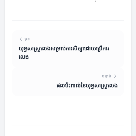
មុន
យុទ្ធសាស្ត្រលេងសម្រាប់ការសិក្សាដោយប្រើការ
លេង
បន្ទាប់
ផលប៉ះពាល់នៃយុទ្ធសាស្ត្រលេង