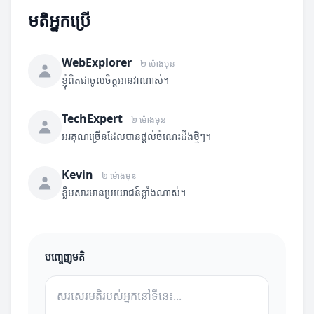
មតិអ្នកប្រើ
WebExplorer
២ ម៉ោងមុន
ខ្ញុំពិតជាចូលចិត្តអានវាណាស់។
TechExpert
២ ម៉ោងមុន
អរគុណច្រើនដែលបានផ្តល់ចំណេះដឹងថ្មីៗ។
Kevin
២ ម៉ោងមុន
ខ្លឹមសារមានប្រយោជន៍ខ្លាំងណាស់។
បញ្ចេញមតិ