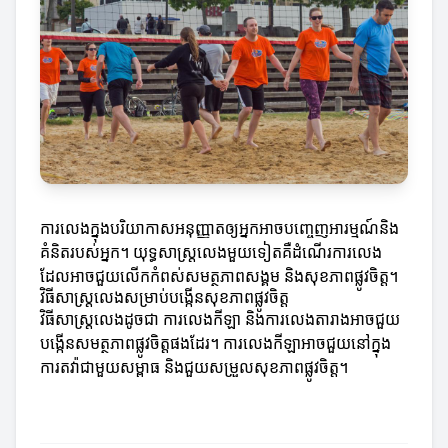
ការលេងក្នុងបរិយាកាសអនុញ្ញាតឲ្យអ្នកអាចបញ្ចេញអារម្មណ៍និង
គំនិតរបស់អ្នក។ យុទ្ធសាស្ត្រលេងមួយទៀតគឺដំណើរការលេង
ដែលអាចជួយលើកកំពស់សមត្ថភាពសង្គម និងសុខភាពផ្លូវចិត្ត។
វិធីសាស្ត្រលេងសម្រាប់បង្កើនសុខភាពផ្លូវចិត្ត
វិធីសាស្ត្រលេងដូចជា ការលេងកីឡា និងការលេងតារាងអាចជួយ
បង្កើនសមត្ថភាពផ្លូវចិត្តផងដែរ។ ការលេងកីឡាអាចជួយនៅក្នុង
ការតវ៉ាជាមួយសម្ពាធ និងជួយសម្រួលសុខភាពផ្លូវចិត្ត។