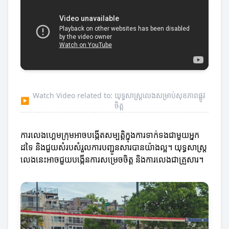
Watch Video related to: យុទ្ធសាស្ត្រលេងសម្រាប់សុខភាពផ្លូវ
▶
ចិត្ត
ការលេងហ្គេមក្រុមអាចបង្កើតសម្បត្តិក្នុងការទាក់ទងជាមួយអ្នក
ដទៃ និងជួយសំរបសំរួលការបញ្ជូនសារបានយ៉ាងល្អ។ យុទ្ធសាស្ត្រ
លេងនេះអាចជួយបង្កើនការសម្រេចចិត្ត និងការលេងជាគ្រួសារ។