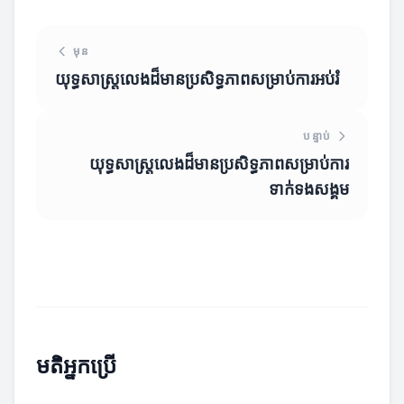
មុន
យុទ្ធសាស្ត្រលេងដ៏មានប្រសិទ្ធភាពសម្រាប់ការអប់រំ
បន្ទាប់
យុទ្ធសាស្ត្រលេងដ៏មានប្រសិទ្ធភាពសម្រាប់ការ
ទាក់ទងសង្គម
មតិអ្នកប្រើ