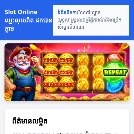
Slot Online
ទំព័រដើម
ការណែនាំល្ខោន
ឈ្នះលុយពិត ដកបាន
យុទ្ធសាស្ត្រលេង
ព្រឹត្តិការណ៍និងពង្រីក
ភ្លាម
សំណួរពិចារណា
ព័ត៌មានលម្អិត