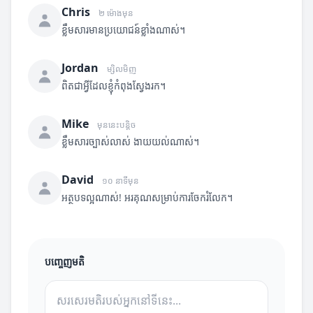
Chris
២ ម៉ោងមុន
ខ្លឹមសារមានប្រយោជន៍ខ្លាំងណាស់។
Jordan
ម្សិលមិញ
ពិតជាអ្វីដែលខ្ញុំកំពុងស្វែងរក។
Mike
មុននេះបន្តិច
ខ្លឹមសារច្បាស់លាស់ ងាយយល់ណាស់។
David
១០ នាទីមុន
អត្ថបទល្អណាស់! អរគុណសម្រាប់ការចែករំលែក។
បញ្ចេញមតិ