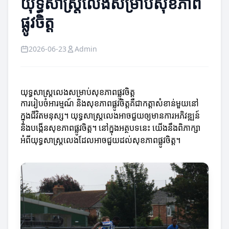
យុទ្ធសាស្ត្រលេងសម្រាប់សុខភាព
ផ្លូវចិត្ត
2026-06-23
Admin
យុទ្ធសាស្ត្រលេងសម្រាប់សុខភាពផ្លូវចិត្ត
ការរៀបចំអារម្មណ៍ និងសុខភាពផ្លូវចិត្តគឺជាកត្តាសំខាន់មួយនៅ
ក្នុងជីវិតមនុស្ស។ យុទ្ធសាស្ត្រលេងអាចជួយឲ្យមានការអភិវឌ្ឍន៍
និងបង្កើនសុខភាពផ្លូវចិត្ត។ នៅក្នុងអត្ថបទនេះ យើងនឹងពិភាក្សា
អំពីយុទ្ធសាស្ត្រលេងដែលអាចជួយដល់សុខភាពផ្លូវចិត្ត។