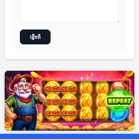
ផ្ញើមតិ