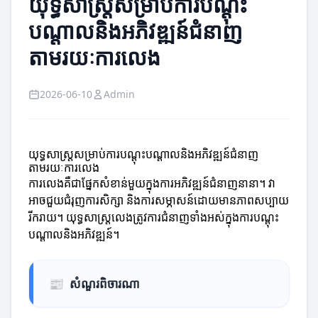
យុទ្ធសាស្ត្រសម្រាប់ការបណ្ដុះ
បណ្ដាលនិងអភិវឌ្ឍន៍ជំនាញ
តាមរយៈការលេង
2026-06-10
Admin
យុទ្ធសាស្ត្រសម្រាប់ការបណ្ដុះបណ្ដាលនិងអភិវឌ្ឍន៍ជំនាញ
តាមរយៈការលេង
ការលេងគឺជាផ្នែកសំខាន់មួយក្នុងការអភិវឌ្ឍន៍ជំនាញនានា។ វា
អាចជួយជំរុញការសិក្សា និងការសម្ភាសន៍ដោយមានភាពសប្បាយ
រីករាយ។ យុទ្ធសាស្ត្រលេងត្រូវការជំនាញទាំងអស់ក្នុងការបណ្តុះ
បណ្ដាលនិងអភិវឌ្ឍន៍។
📰
សំណួរពិចារណា