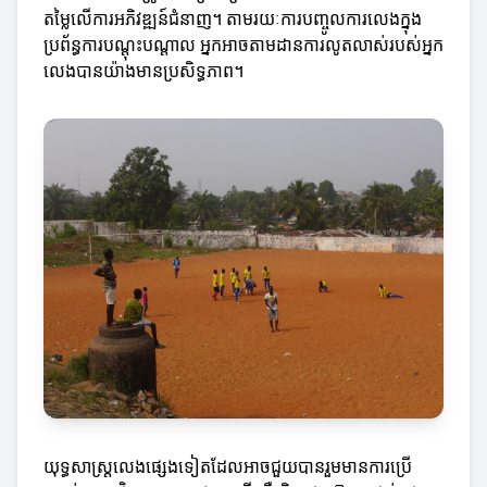
តម្លៃលើការអភិវឌ្ឍន៍ជំនាញ។ តាមរយៈការបញ្ចូលការលេងក្នុង
ប្រព័ន្ធការបណ្តុះបណ្ដាល អ្នកអាចតាមដានការលូតលាស់របស់អ្នក
លេងបានយ៉ាងមានប្រសិទ្ធភាព។
យុទ្ធសាស្ត្រលេងផ្សេងទៀតដែលអាចជួយបានរួមមានការប្រើ