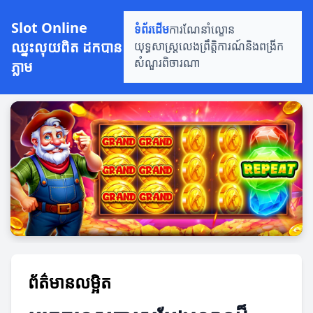
Slot Online
ទំព័រដើម
ការណែនាំល្ខោន
ឈ្នះលុយពិត ដកបាន
យុទ្ធសាស្ត្រលេង
ព្រឹត្តិការណ៍និងពង្រីក
ភ្លាម
សំណួរពិចារណា
ព័ត៌មានលម្អិត