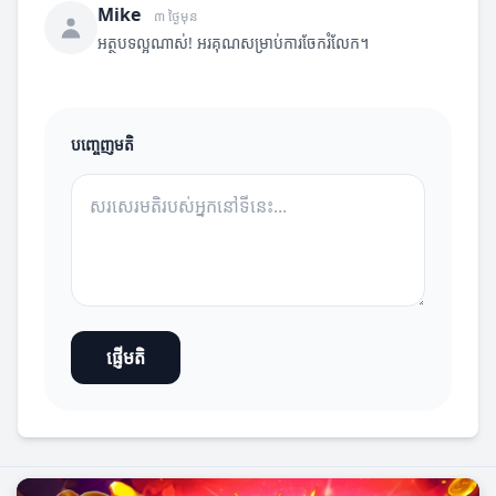
Mike
៣ ថ្ងៃមុន
អត្ថបទល្អណាស់! អរគុណសម្រាប់ការចែករំលែក។
បញ្ចេញមតិ
ផ្ញើមតិ